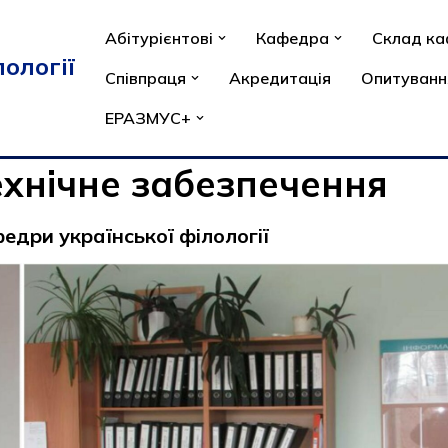
Абітурієнтові
Кафедра
Склад к
ології
Співпраця
Акредитація
Опитуванн
ЕРАЗМУС+
хнічне забезпечення
федри української філології