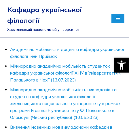
Кафедра української
Перейти
філології
до
вмісту
Хмельницький національний університет
Академічна мобільність доцента кафедри української
філології Інни Приймак
Відкри
Міжнародна академічна мобільність студенток
кафедри української філології ХНУ в Університеті Ф.
Палацького в Чехії (13.07.2023)
Міжнародна академічна мобільність викладачів та
студентів кафедри української філології
хмельницького національного університету в рамках
програми Erasmus+ університету Ф. Палацького в
Оломоуці (Чеська республіка) (10.05.2023)
Вивчення іноземних мов викладачами кафедри в