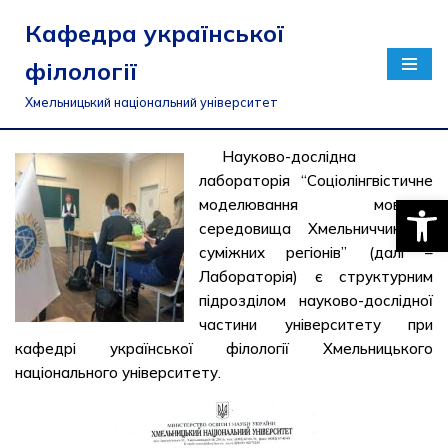
Кафедра української
Перейти
філології
до
вмісту
Хмельницький національний університет
Науково-дослідна
лабораторія “Соціолінгвістичне
Відкри
моделювання мовного
середовища Хмельниччини й
суміжних регіонів” (далі –
Лабораторія) є структурним
підрозділом науково-дослідної
частини університету при
кафедрі української філології Хмельницького
національного університету.