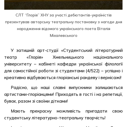
СЛТ “Глорія” ХНУ за участі дебютантів-україністів
презентував авторську театральну постановку з нагоди дня
народження відомого українського поета Віталія
Міхалевського
У затишній арт-студії «Студентський літературний
театр «Глорія» Хмельницького національного
університету – кабінеті кафедри української філології
для самостійної роботи зі студентами (4/522) – успішно і
креативно відбуваються глоріанські рандеву і вернісажі!
Радісно, що наші славні випускники залишаються
артистами-глоріанцями! Приходять в гості і на репетиції,
буває, разом зі своїми дітками!
Мають прекрасну можливість пригадати свою
студентську літературно-театральну творчість!