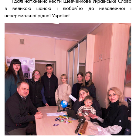
І далі натхненно нести Шевченкове Українське Слово
з великою шаною і любов`ю до незалежної і
непереможної рідної України!