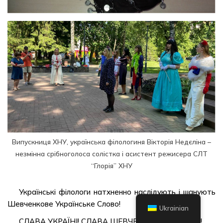
Випускниця ХНУ, українська філологиня Вікторія Недєліна –
незмінна срібноголоса солістка і асистент режисера СЛТ
“Глорія” ХНУ
Українські філологи натхненно наслідують і шанують
Шевченкове Українське Слово!
Ukrainian
СЛАВА УКРАЇНІ! СЛАВА ШЕВЧЕНКУ! СЛАВА ЗСУ!