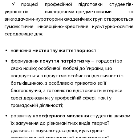
У процесі професійної підготовки студентів-
україністів викладачами-предметниками та
викладачами-кураторами академічних груп створюється
гуманістичне інноваційно-креативне культурно-освітнє
середовище для:
навчання
мистецтву життєтворчості
;
формування
почуття патріотизму
– гордості за
свою націю; особливої любові до України, що
поєднується з відчуттям особистої ідентичності з
батьківщиною, з особливою тривогою за її
благополуччя, з готовністю відстоювати інтереси
своєї держави як у професійній сфері, так і у
громадській діяльності;
розвитку
ноосферного мислення
студентів шляхом
їх залучення до різноманітних видів творчої
діяльності: науково-дослідної, культурно-
просвітницької, громадської, волонтерської,