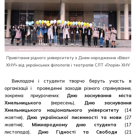
Привітання рідного університету з Днем народження «Віват
ХНУ!» від українських філологів і театралів СЛТ «Глорія» ХНУ
Викладачі і студенти творчо беруть участь в
організації і проведенні заходів різного спрямування,
зокрема приурочених:
Дню заснування міста
Хмельницького
(вересень),
Дню заснування
Хмельницького національного університету
(14
жовтня),
Дню української писемності та мови
(27
жовтня),
Міжнародному дню студента
(17
листопада),
Дню Гідності та Свободи
(21