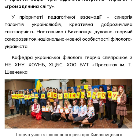
«громадянина світу
».
У пріоритеті педагогічної взаємодії – синергія
талантів українолюбів, креативна доброзичлива
співтворчість Наставника і Вихованця, духовно-творчий
саморозвиток національно-мовної особистості філолога-
україніста.
Кафедра української філології творчо співпрацює з
НБ ХНУ, ХОУНБ, ХЦБС, ХОО ВУТ «Просвіта» ім. Т.
Шевченка
Творча участь шанованого ректора Хмельницького