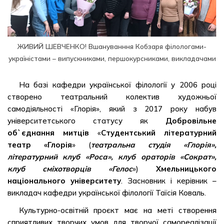
ЖИВИЙ ШЕВЧЕНКО! Вшануванння Кобзаря філологами-
україністами – випускниками, першокурсниками, викладачами
На базі кафедри української філології у 2006 році
створено театральний колектив художньої
самодіяльності «Глорія», який з 2017 року набув
університетського статусу як
Добровільне
об`єднання митців
«
Студентський літературний
театр «Глорія
» (
театральна студія «Глорія»,
літературний клуб «Роса», клуб ораторів «Сократ»,
клуб сміхотворців «Гелос
»)
Хмельницького
національного університету
. Засновник і керівник –
викладач кафедри української філології Таїсія Коваль.
Культурно-освітній проєкт має на меті створення
сприятливих творчих умов для творчої самореалізації