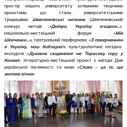
простір нашого університету успішними творчими
проєктами, що стали університетськими
традиціями:
Шевченківські читання
, Шевченківський
конкурс митців
«Дніпро, Україну згадаєм…
»,
національно-мистецький форум «
Мій
Шевченко…»,
театральний перформанс «
З поверненням
в Україну, наш Кобзарю!»,
культурологічна поїздка-
екскурсія «
Духовне сходження на Тарасову гору у
Каневі
», літературно-мистецький проєкт з нагоди Дня
української писемності та мови «
Слово – це те, що
житиме вічно
».