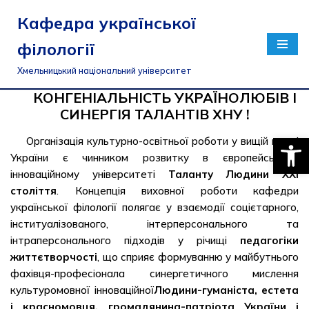
Кафедра української
Перейти
філології
до
вмісту
Хмельницький національний університет
КОНГЕНІАЛЬНІСТЬ УКРАЇНОЛЮБІВ І
СИНЕРГІЯ ТАЛАНТІВ ХНУ !
Відкри
Організація культурно-освітньої роботи у вищій школі
України є чинником розвитку в європейському
інноваційному університеті
Таланту Людини ХХІ
століття
. Концепція виховної роботи кафедри
української філології полягає у взаємодії соцієтарного,
інституалізованого, інтерперсонального та
інтраперсонального підходів у річищі
педагогіки
життєтворчості
, що сприяє формуванню у майбутнього
фахівця-професіонала синергетичного мислення
культуромовної інноваційної
Людини-гуманіста, естета
і красномовця, громадянина-патріота України і