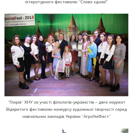
літературного фестивалю “Слово єднає!”
“Глорія” ХНУ за участі філологів-україністів – двічі лауреат
Відкритого фестивалю-конкурсу художньої творчості серед
навчальних закладів України “АгроУніФест”