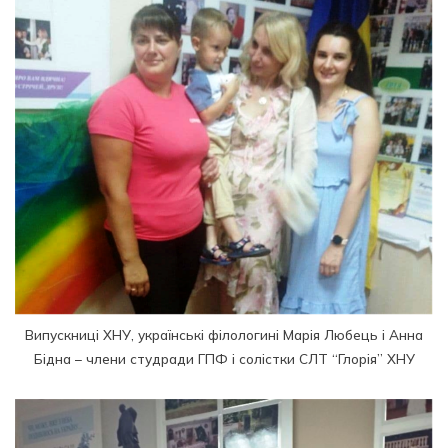
Випускниці ХНУ, українські філологині Марія Любець і Анна
Бідна – члени студради ГПФ і солістки СЛТ “Глорія” ХНУ