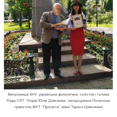
Випускниця ХНУ, українська філологиня. солістка і голова
Ради СЛТ “Глорія”Юлія Довганюк нагороджена Почесною
грамотою ВІУТ “Просвіта” імені Тараса Шевченка