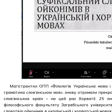
Магістрантки ОПП «Філологія. Українська мова і
граматика слов’янських мов», знову отримали прекр
слов’янських країн – на цей раз Хорватії: 25 л
філософського факультету Загребського університ
словотвір ойконімів в українській і хорватській мова