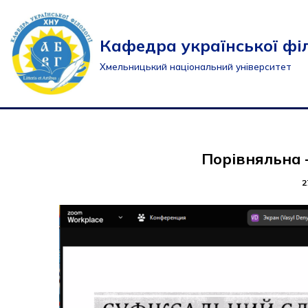
Перейти
Кафедра української філ
до
Хмельницький національний університет
вмісту
Порівняльна 
2