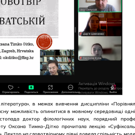
 література», в межах вивчення дисципліни «Порівня
асну можливість опинитися в мовному середовищі одніє
истопада доктор філологічних наук, порядний проф
ету Оксана Тимко-Дітко прочитала лекцію «Суфіксал
х». Лектор на словотвірному рівні довела спільність мод