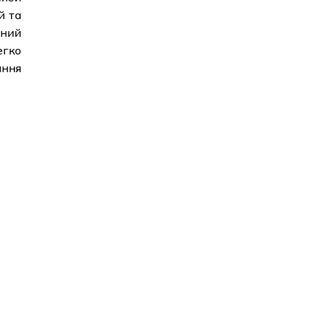
й та
чний
егко
ання