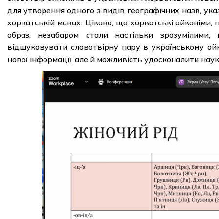
для утворення одного з видів географічних назв, ука
хорватській мовах. Цікаво, що хорватські ойконіми,
образ, незабаром стали настільки зрозумілими
відшуковувати словотвірну пару в українському ойк
нової інформації, але й можливість удосконалити нау