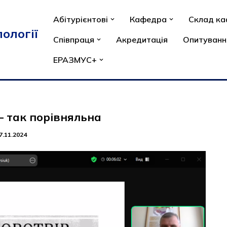
Абітурієнтові
Кафедра
Склад к
ології
Співпраця
Акредитація
Опитуванн
ЕРАЗМУС+
– так порівняльна
7.11.2024