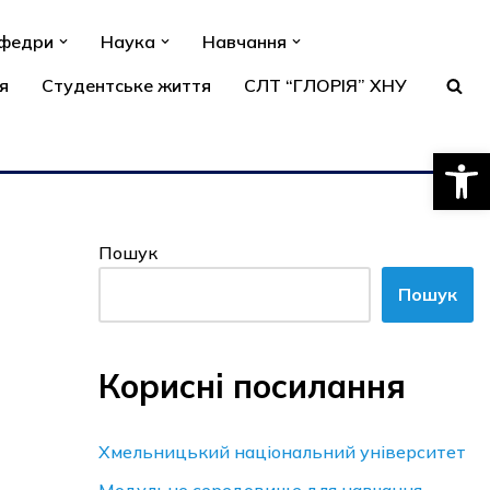
афедри
Наука
Навчання
я
Студентське життя
СЛТ “ГЛОРІЯ” ХНУ
Відкри
Пошук
Пошук
Корисні посилання
Хмельницький національний університет