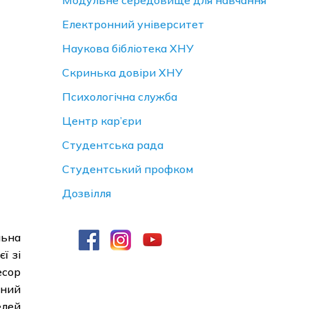
Модульне середовище для навчання
Електронний університет
Наукова бібліотека ХНУ
Скринька довiри ХНУ
Психологічна служба
Центр кар’єри
Студентська рада
Студентський профком
Дозвілля
льна
ї зі
есор
ьний
елей