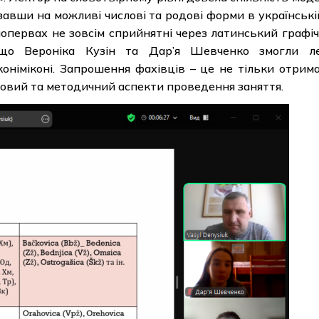
завши на можливі числові та родові форми в українські
 попервах не зовсім сприйнятні через латинський графі
, що Вероніка Кузін та Дар’я Шевченко змогли л
оніміконі. Запрошення фахівців – це не тільки отрим
ковий та методичний аспекти проведення заняття.