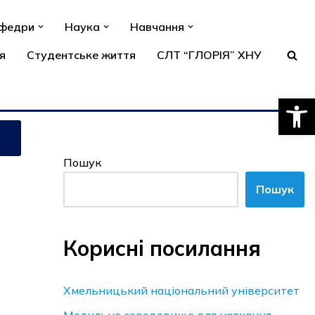
афедри
Наука
Навчання
я
Студентське життя
СЛТ “ГЛОРІЯ” ХНУ
Відкри
Пошук
Пошук
Корисні посилання
Хмельницький національний університет