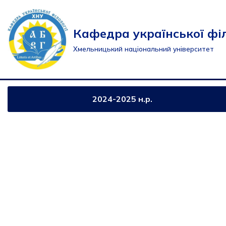
Перейти
Кафедра української філ
до
Хмельницький національний університет
вмісту
2024-2025 н.р.