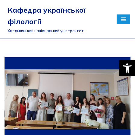
Кафедра української
Перейти
філології
до
вмісту
Хмельницький національний університет
Відкри