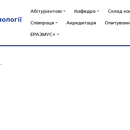
Абітурієнтові
Кафедра
Склад к
ології
Співпраця
Акредитація
Опитуванн
ЕРАЗМУС+
”