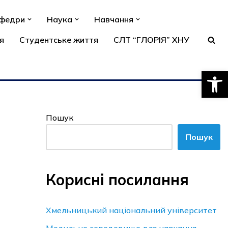
афедри
Наука
Навчання
я
Студентське життя
СЛТ “ГЛОРІЯ” ХНУ
Відкри
Пошук
Пошук
Корисні посилання
Хмельницький національний університет